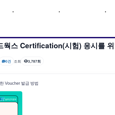
개
기술센터
교육센터
개
기술센터
교육센터
드웍스 Certification(시험) 응시를 
0건
조회
3,787회
한 Voucher
발
급 방법