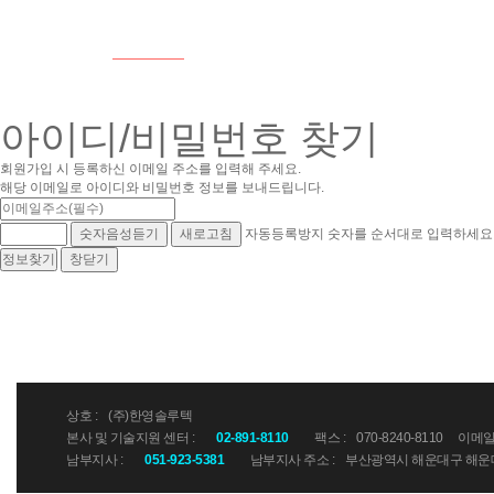
고객센터
회사소개
제품소개
고객만족을 위해 오늘도 노력합니다.
아이디/비밀번호 찾기
회사소개
제품소개
회원가입 시 등록하신 이메일 주소를 입력해 주세요.
해당 이메일로 아이디와 비밀번호 정보를 보내드립니다.
숫자음성듣기
새로고침
자동등록방지 숫자를 순서대로 입력하세요
창닫기
상호 :
(주)한영솔루텍
본사 및 기술지원 센터 :
02-891-8110
팩스 :
070-8240-8110
이메일 
남부지사 :
051-923-5381
남부지사 주소 :
부산광역시 해운대구 해운대해