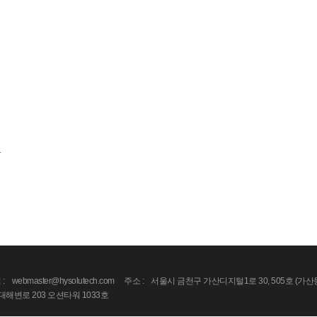
기술센터
교육센터
기술센터
교육센터
.
:
webmaster@hysolutech.com
주소 :
서울시 금천구 가산디지털1로 30, 505호 (가
변로 203 오션타워 1033호